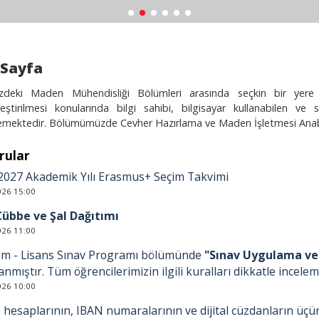
 Sayfa
zdeki Maden Mühendisliği Bölümleri arasında seçkin bir yer
leştirilmesi konularında bilgi sahibi, bilgisayar kullanabilen ve 
emektedir. Bölümümüzde Cevher Hazırlama ve Maden İşletmesi Anabil
rular
2027 Akademik Yılı Erasmus+ Seçim Takvimi
026 15:00
Cübbe ve Şal Dağıtımı
026 11:00
im - Lisans Sınav Programı bölümünde
"Sınav Uygulama ve 
anmıştır. Tüm öğrencilerimizin ilgili kuralları dikkatle incel
026 10:00
hesaplarının, IBAN numaralarının ve dijital cüzdanların üçün