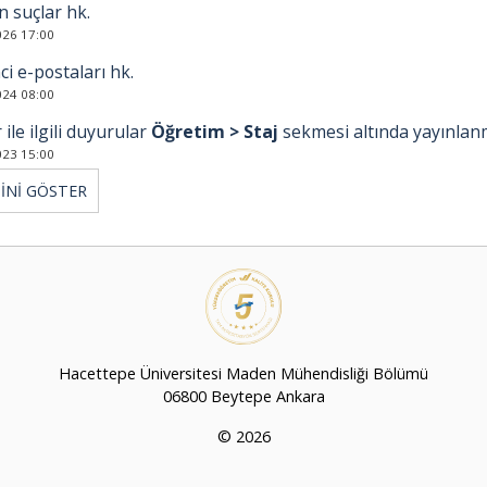
n suçlar hk.
026 17:00
i e-postaları hk.
024 08:00
r ile ilgili duyurular
Öğretim > Staj
sekmesi altında yayınlan
023 15:00
İNİ GÖSTER
Hacettepe Üniversitesi Maden Mühendisliği Bölümü
06800 Beytepe Ankara
©
2026