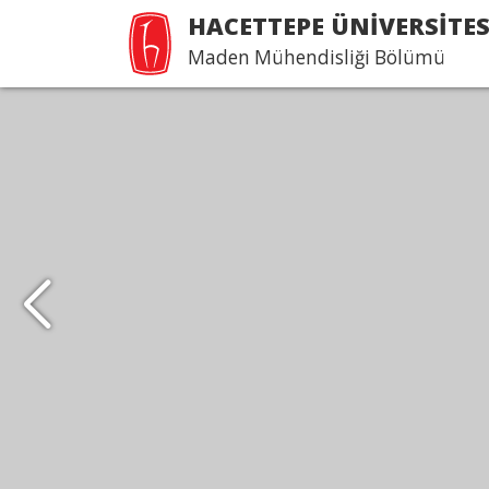
HACETTEPE ÜNİVERSİTES
Maden Mühendisliği Bölümü