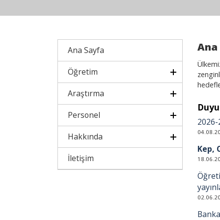
Ana
Ana Sayfa
Ülkemi
Öğretim
zengin
hedefl
Araştırma
Duyu
Personel
2026-
04.08.2
Hakkında
Kep, 
İletişim
18.06.2
Öğret
yayınl
02.06.2
Banka 