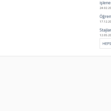
işlene
24.02.2
Öğrenc
17.12.2
Stajla
12.05.2
HEPS