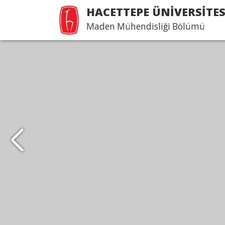
HACETTEPE ÜNİVERSİTES
Maden Mühendisliği Bölümü